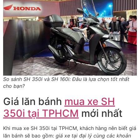
So sánh SH 350i và SH 160i: Đâu là lựa chọn tốt nhất
cho bạn?
Giá lăn bánh
mua xe SH
350i tại TPHCM
mới nhất
Khi mua xe SH 350i tại TPHCM, khách hàng nên biết giá
lăn bánh sẽ bao gồm:
giá xe tại đại lý cùng các khoản