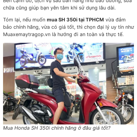
Bên cạnh đó, dịch vụ sau bán hàng như bảo dưỡng, sửa
chữa cũng giúp bạn yên tâm khi sử dụng lâu dài.
Tóm lại, nếu muốn
mua SH 350i tại TPHCM
vừa đảm
bảo chính hãng, vừa có giá tốt, thì chọn đại lý uy tín như
Muaxemaytragop.vn là hướng đi an toàn và thực tế.
Mua Honda SH 350i chính hãng ở đâu giá tốt?