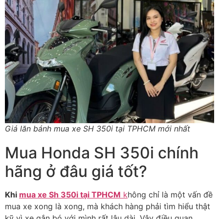
Giá lăn bánh mua xe SH 350i tại TPHCM mới nhất
Mua Honda SH 350i chính
hãng ở đâu giá tốt?
Khi
mua xe Sh 350i tại TPHCM
k
hông chỉ là một vấn đề
mua xe xong là xong, mà khách hàng phải tìm hiểu thật
kỹ vì xe gắn bó với mình rất lâu dài. Vậy điều quan