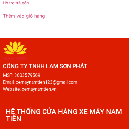
Được
Hỗ trợ trả góp
xếp
hạng
0
Thêm vào giỏ hàng
5
sao
CÔNG TY TNHH LAM SƠN PHÁT​
MST: 3603579569
Email: xemaynamtien123@gmail.com
Website: xemaynamtien.vn
HỆ THỐNG CỬA HÀNG XE MÁY NAM
TIẾN​