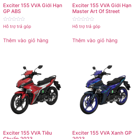
Exciter 155 VVA Giới Hạn
Exciter 155 VVA Giới Hạn
GP ABS
Master Art Of Street
Được
Được
Hỗ trợ trả góp
Hỗ trợ trả góp
xếp
xếp
hạng
hạng
0
0
Thêm vào giỏ hàng
Thêm vào giỏ hàng
5
5
sao
sao
Exciter 155 VVA Tiêu
Exciter 155 VVA Xanh GP
Chuẩn 2023
2023