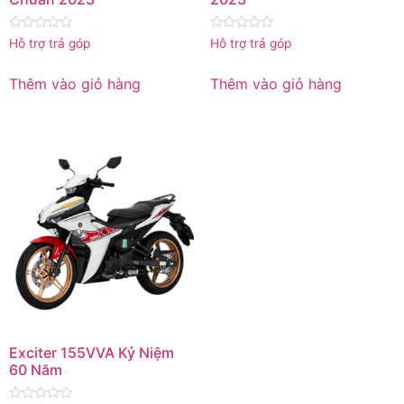
Được
Được
Hỗ trợ trả góp
Hỗ trợ trả góp
xếp
xếp
hạng
hạng
0
0
Thêm vào giỏ hàng
Thêm vào giỏ hàng
5
5
sao
sao
Exciter 155VVA Kỷ Niệm
60 Năm