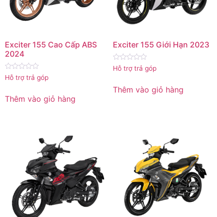
Exciter 155 Cao Cấp ABS
Exciter 155 Giới Hạn 2023
2024
Được
Hỗ trợ trả góp
xếp
Được
Hỗ trợ trả góp
hạng
xếp
0
hạng
Thêm vào giỏ hàng
5
0
Thêm vào giỏ hàng
sao
5
sao