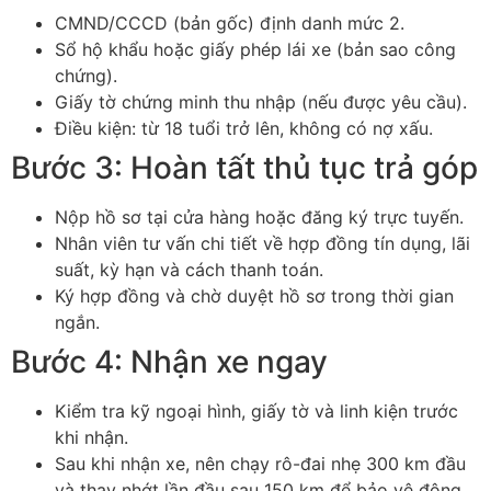
CMND/CCCD (b
ản gốc) định danh mức 2.
Sổ hộ khẩu hoặc giấy ph
ép lái xe (b
ản sao c
ông
ch
ứng).
Giấy tờ chứng minh thu nhập (nếu
đư
ợc y
êu c
ầu).
Đi
ều kiện: từ 18 tuổi trở l
ên, không có n
ợ xấu.
B
ư
ớc 3: Ho
àn t
ất thủ tục trả g
óp
N
ộp hồ s
ơ t
ại cửa h
àng ho
ặc
đăng k
ý tr
ực tuyến.
Nh
ân viên t
ư v
ấn chi tiết về hợp
đ
ồng t
ín d
ụng, l
ãi
su
ất, kỳ hạn v
à cách thanh toán.
Ký h
ợp
đ
ồng v
à ch
ờ duyệt hồ s
ơ trong th
ời gian
ngắn.
B
ư
ớc 4: Nhận xe ngay
Kiểm tra kỹ ngoại h
ình, gi
ấy tờ v
à linh ki
ện tr
ư
ớc
khi nhận.
Sau khi nhận xe, n
ên ch
ạy r
ô-
đai nh
ẹ 300 km
đ
ầu
v
à thay nh
ớt lần
đ
ầu sau 150 km
đ
ể bảo vệ
đ
ộng