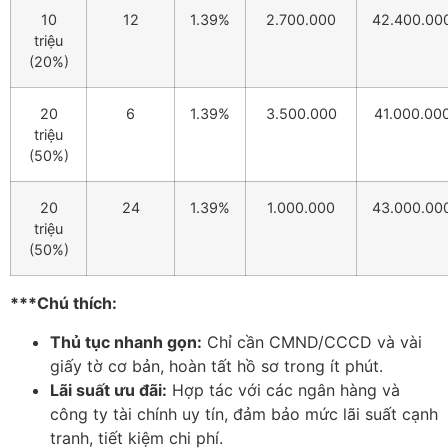
10
12
1.39%
2.700.000
42.400.00
triệu
(20%)
20
6
1.39%
3.500.000
41.000.00
triệu
(50%)
20
24
1.39%
1.000.000
43.000.00
triệu
(50%)
***Chú thích:
Th
ủ tục nhanh gọn:
Chỉ cần CMND/CCCD v
à vài
gi
ấy tờ c
ơ b
ản, ho
àn t
ất hồ s
ơ trong
ít phút.
Lãi su
ất
ưu đ
ãi:
H
ợp t
ác v
ới c
ác ngân hàng và
công ty tài chính uy tín,
đ
ảm bảo mức l
ãi su
ất cạnh
tranh, tiết kiệm chi ph
í.