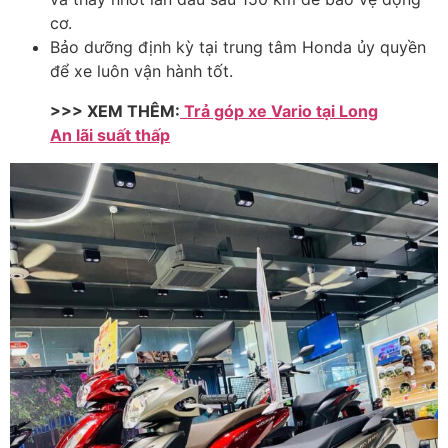
c
ơ.
B
ảo d
ư
ỡng
đ
ịnh kỳ tại trung t
âm Honda
ủy quyền
đ
ể xe lu
ôn v
ận h
ành t
ốt.
>>> XEM THÊM:
Trả góp xe Vario tại Long
An lãi suất thấp