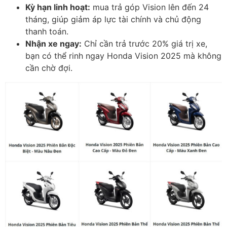
K
ỳ hạn linh hoạt:
mua trả góp Vision
lên
đ
ến 24
th
áng, giúp gi
ảm
áp l
ực t
ài chính và ch
ủ
đ
ộng
thanh to
án.
Nh
ận xe ngay:
Chỉ cần trả tr
ư
ớc 20% gi
á tr
ị xe,
bạn c
ó th
ể rinh ngay Honda Vision 2025 m
à không
c
ần chờ
đ
ợi.