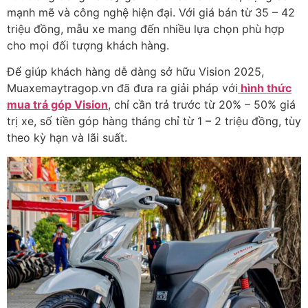
m
ạnh mẽ v
à công ngh
ệ hiện
đ
ại. Với gi
á bán t
ừ 35
– 42
tri
ệu
đ
ồng, mẫu xe mang
đ
ến nhiều lựa chọn ph
ù h
ợp
cho mọi
đ
ối t
ư
ợng kh
ách hàng.
Đ
ể gi
úp khách hàng
dễ d
àng s
ở hữu Vision 2025,
Muaxemaytragop.vn đã đưa ra giải pháp với
hình thức
mua trả góp Vision
, chỉ cần trả tr
ư
ớc từ 20%
– 50% gi
á
tr
ị xe, số tiền g
óp hàng tháng ch
ỉ từ 1
– 2 tri
ệu
đ
ồng, t
ùy
theo k
ỳ hạn v
à lãi su
ất.