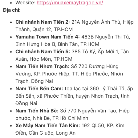
Website:
https://muaxemaytragop.vn/
Địa chỉ:
Chi nhánh Nam Tiến 2:
21A Nguyễn Ảnh Thủ, Hiệp
Thành, Quận 12, TP.HCM
Yamaha Town Nam Tiến 4:
463B Nguyễn Thị Tú,
Bình Hưng Hòa B, Bình Tân, TP.HCM
Chi nhánh Nam Tiến 5:
385 Tô Ký, Ấp Mới 1, Tân
Xuân, Hóc Môn, TP.HCM
Nam Tiến Nhơn Trạch:
Số 720 Đường Hùng
Vương, KP. Phước Hiệp, TT. Hiệp Phước, Nhơn
Trạch, Đồng Nai
Nam Tiến Bến Cam:
tọa lạc tại 360 Lý Thái Tổ, ấp
Bến Sắn, xã Phước Thiền, huyện Nhơn Trạch, tỉnh
Đồng Nai
Nam Tiến Nhà Bè:
Số 770 Nguyễn Văn Tạo, Hiệp
phước, Nhà Bè, TP.Hồ Chí Minh
Xe Máy Nam Tiến Tân Kim:
192 QL50, KP. Kim
Điền, Cần Giuộc, Long An