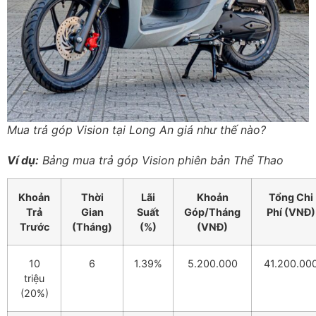
Mua trả góp Vision tại Long An giá như thế nào?
Ví dụ:
Bảng mua trả góp Vision phiên bản Thể Thao
Khoản
Thời
Lãi
Khoản
Tổng Chi
Trả
Gian
Suất
Góp/Tháng
Phí (VNĐ)
Trước
(Tháng)
(%)
(VNĐ)
10
6
1.39%
5.200.000
41.200.00
triệu
(20%)