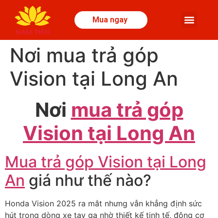
Mua ngay
Nơi mua trả góp
Vision tại Long An
Nơi
mua trả góp
Vision tại Long An
Mua trả góp Vision tại Long
An
giá như thế nào?
Honda Vision 2025 ra m
ắ
t nh
ư
ng v
ẫ
n
khẳng
đ
ịnh sức
h
út trong dòng xe tay ga nh
ờ thiết kế tinh tế,
đ
ộng c
ơ