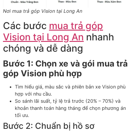
Nơi mua trả góp Vision tại Long An
Các bước
mua trả góp
Vision tại Long An
nhanh
chóng và dễ dàng
B
ư
ớc 1: Chọn xe v
à gói mua trả
góp Vision
phù h
ợp
T
ìm hi
ểu gi
á, màu s
ắc v
à phiên b
ản xe Vision ph
ù
h
ợp với nhu cầu.
So s
ánh lãi su
ất, tỷ lệ trả tr
ư
ớc (20%
– 70%) v
à
kho
ản thanh to
án hàng tháng
đ
ể chọn ph
ương
án
t
ối
ưu.
Bư
ớc 2: Chuẩn bị hồ s
ơ