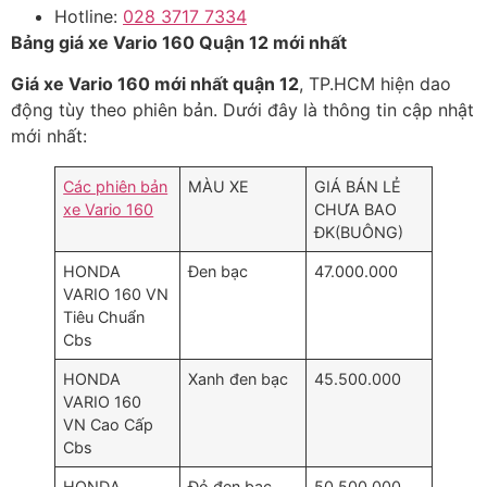
Hotline:
028 3717 7334
Bảng giá xe Vario 160 Quận 12 mới nhất
Giá xe Vario 160 mới nhất quận 12
, TP.HCM hiện dao
động tùy theo phiên bản. Dưới đây là thông tin cập nhật
mới nhất:
Các phiên bản
MÀU XE
GIÁ BÁN LẺ
xe Vario 160
CHƯA BAO
ĐK(BUÔNG)
HONDA
Đen bạc
47.000.000
VARIO 160 VN
Tiêu Chuẩn
Cbs
HONDA
Xanh đen bạc
45.500.000
VARIO 160
VN Cao Cấp
Cbs
HONDA
Đỏ đen bạc
50.500.000