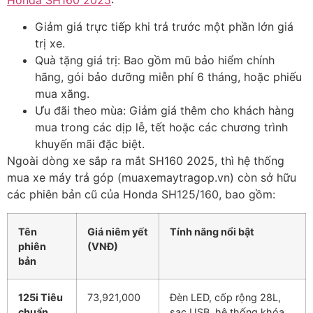
Giảm giá trực tiếp khi trả trước một phần lớn giá
trị xe.
Quà tặng giá trị: Bao gồm mũ bảo hiểm chính
hãng, gói bảo dưỡng miễn phí 6 tháng, hoặc phiếu
mua xăng.
Ưu đãi theo mùa: Giảm giá thêm cho khách hàng
mua trong các dịp lễ, tết hoặc các chương trình
khuyến mãi đặc biệt.
Ngoài dòng xe sắp ra mắt SH160 2025, thì hệ thống
mua xe máy trả góp (muaxemaytragop.vn) còn sở hữu
các phiên bản cũ của Honda SH125/160, bao gồm:
Tên
Giá niêm yết
Tính năng nổi bật
phiên
(VNĐ)
bản
125i Tiêu
73,921,000
Đèn LED, cốp rộng 28L,
chuẩn
sạc USB, hệ thống khóa