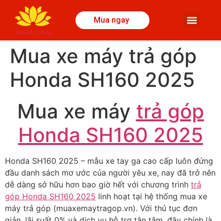
Mua ngay
Mua xe máy trả góp
Honda SH160 2025
Mua xe máy
trả góp
Honda SH160 2025
Honda SH160 2025 – mẫu xe tay ga cao cấp luôn đứng
đầu danh sách mơ ước của người yêu xe, nay đã trở nên
dễ dàng sở hữu hơn bao giờ hết với chương trình
trả
góp Honda SH160 2025
linh hoạt tại hệ thống mua xe
máy trả góp (muaxemaytragop.vn). Với thủ tục đơn
giản, lãi suất 0% và dịch vụ hỗ trợ tận tâm, đây chính là