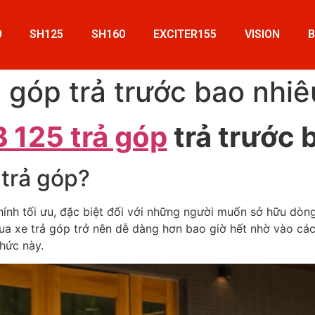
0
SH125
SH160
EXCITER155
VISION
 góp trả trước bao nhiê
 125 trả góp
trả trước 
trả góp?
chính tối ưu, đặc biệt đối với những người muốn sở hữu dò
a xe trả góp trở nên dễ dàng hơn bao giờ hết nhờ vào các 
hức này.