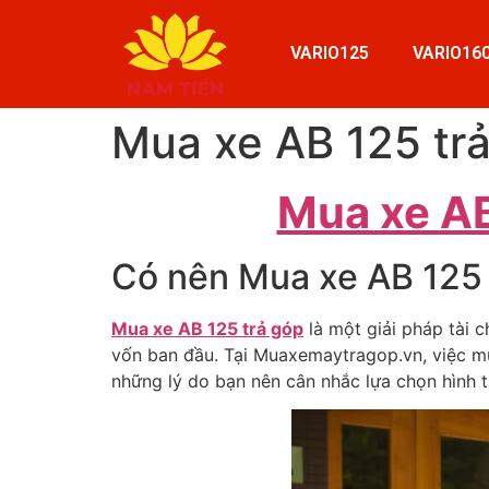
VARIO125
VARIO16
Mua xe AB 125 trả
Mua xe AB
Có nên Mua xe AB 125 
Mua xe AB 125 trả góp
là một giải pháp tài 
vốn ban đầu. Tại Muaxemaytragop.vn, việc mu
những lý do bạn nên cân nhắc lựa chọn hình t