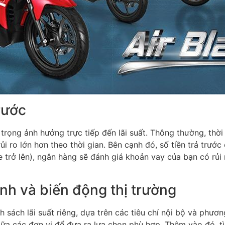
rước
trọng ảnh hưởng trực tiếp đến lãi suất. Thông thường, thời 
ủi ro lớn hơn theo thời gian. Bên cạnh đó, số tiền trả trướ
 trở lên), ngân hàng sẽ đánh giá khoản vay của bạn có rủi 
ính và biến động thị trường
 sách lãi suất riêng, dựa trên các tiêu chí nội bộ và phươn
iữa các đơn vị để đưa ra lựa chọn phù hợp. Thêm vào đó, tì