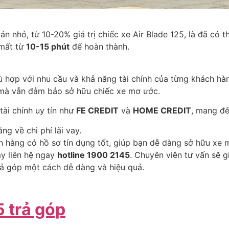
n nhỏ, từ 10-20% giá trị chiếc xe Air Blade 125, là đã có 
 mất từ
10-15 phút
để hoàn thành.
phù hợp với nhu cầu và khả năng tài chính của từng khách h
h mà vẫn đảm bảo sở hữu chiếc xe mơ ước.
ài chính uy tín như
FE CREDIT
và
HOME CREDIT
, mang đế
ắng về chi phí lãi vay.
h hàng có hồ sơ tín dụng tốt, giúp bạn dễ dàng sở hữu xe 
ãy liên hệ ngay
hotline 1900 2145
. Chuyên viên tư vấn sẽ g
ả góp một cách dễ dàng và hiệu quả.
 trả góp