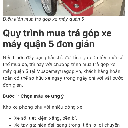
Điều kiện mua trả góp xe máy quận 5
Quy trình mua trả góp xe
máy quận 5 đơn giản
N
ếu tr
ư
ớc
đ
ây b
ạn phải chờ
đ
ợi t
ích góp
đ
ủ tiền mới c
ó
th
ể mua xe, th
ì nay v
ới ch
ương tr
ình mua trả góp xe
máy quận 5
tại Muaxemaytragop.vn, kh
ách hàng hoàn
toàn có th
ể sở hữu xe ngay trong ng
ày ch
ỉ với v
ài b
ư
ớc
đơn gi
ản.
B
ư
ớc 1: Chọn mẫu xe
ưng
ý
Kho xe phong phú v
ới nhiều d
òng xe:
Xe s
ố: tiết kiệm x
ăng, b
ền bỉ.
Xe tay ga: hiện
đ
ại, sang trọng, tiện lợi di chuyển