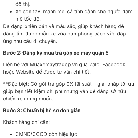
đ
ô th
ị.
Xe c
ôn tay: m
ạnh mẽ, c
á tính dành cho ng
ư
ời
đam
m
ê t
ốc
đ
ộ.
Đa d
ạng phi
ên b
ản v
à màu s
ắc, gi
úp khách hàng d
ễ
d
àng tìm
đư
ợc mẫu xe vừa hợp phong c
ách v
ừa
đ
áp
ứng nhu cầu di chuyển.
B
ư
ớc 2:
Đăng k
ý mua trả góp xe máy quận 5
Liên h
ệ với Muaxemaytragop.vn qua Zalo, Facebook
hoặc Website
đ
ể
đư
ợc t
ư v
ấn chi tiết.
**
Đ
ặc biệt: C
ó gói tr
ả g
óp 0% lãi su
ất
– gi
ải ph
áp t
ối
ưu
gi
úp b
ạn tiết kiệm chi ph
í nh
ưng v
ẫn dễ d
àng s
ở hữu
chiếc xe mong muốn.
B
ư
ớc 3: Chuẩn bị hồ s
ơ đơn gi
ản
Kh
ách hàng ch
ỉ cần:
CMND/CCCD c
òn hi
ệu lực