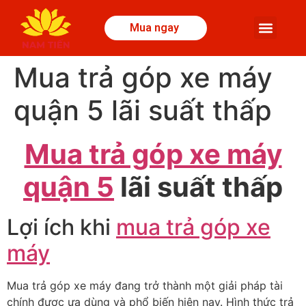
Mua ngay
Mua trả góp xe máy
quận 5 lãi suất thấp
Mua trả góp xe máy
quận 5
lãi suất thấp
Lợi ích khi
mua trả góp xe
máy
Mua trả góp xe máy
đang tr
ở th
ành m
ột giải ph
áp tài
chính
đư
ợ
c
ư
a dùng
và ph
ổ biến hiện nay. H
ình th
ức
tr
ả