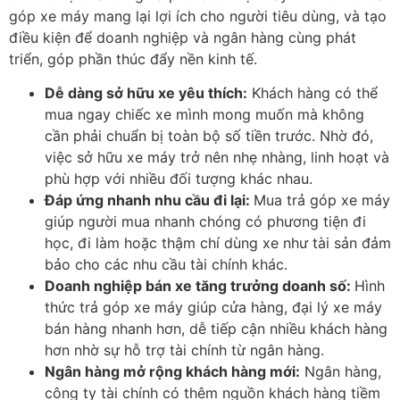
góp xe máy
mang lại lợi
ích cho ng
ư
ời ti
êu dùng, và t
ạo
đi
ều kiện
đ
ể doanh nghiệp v
à ngân hàng cùng phát
tri
ển, g
óp ph
ần th
úc
đ
ẩy nền kinh tế.
Dễ d
àng s
ở hữu xe y
êu thích:
Khách hàng có th
ể
mua ngay chiếc xe m
ình mong mu
ốn m
à không
c
ần phải chuẩn bị to
àn b
ộ số tiền tr
ư
ớc. Nhờ
đ
ó,
vi
ệc sở hữu xe m
áy tr
ở n
ên nh
ẹ nh
àng, linh ho
ạt v
à
phù h
ợp với nhiều
đ
ối t
ư
ợng kh
ác nhau.
Đ
áp
ứng nhanh nhu cầu
đi l
ại:
Mua tr
ả g
óp xe máy
giúp ng
ư
ời mua nhanh ch
óng có ph
ương ti
ện
đi
h
ọc,
đi l
àm ho
ặc thậm ch
í dùng xe nh
ư t
ài s
ản
đ
ảm
bảo cho c
ác nhu c
ầu t
ài chính khác.
Doanh nghi
ệp b
án xe t
ăng trư
ởng doanh số:
H
ình
th
ức trả g
óp xe máy giúp c
ửa h
àng,
đ
ại l
ý xe máy
bán hàng nhanh h
ơn, d
ễ tiếp cận nhiều kh
ách hàng
h
ơn nh
ờ sự hỗ trợ t
ài chính t
ừ ng
ân hàng.
Ngân hàng m
ở rộng kh
ách hàng m
ới:
Ng
ân hàng,
công ty tài chính có thêm ngu
ồn kh
ách hàng ti
ềm