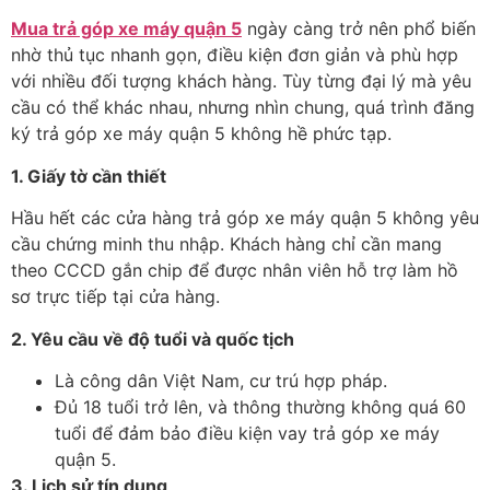
Mua trả góp xe máy quận 5
ngày càng tr
ở n
ên ph
ổ biến
nhờ thủ tục nhanh gọn,
đi
ều kiện
đơn gi
ản v
à phù h
ợp
với nhiều
đ
ối t
ư
ợng kh
ách hàng. Tùy t
ừng
đ
ại l
ý mà yêu
c
ầu c
ó th
ể kh
ác nhau, nh
ưng nh
ìn chung, quá trình
đăng
k
ý trả góp xe máy quận 5
không h
ề phức tạp.
1. Giấy tờ cần thiết
Hầu hết c
ác c
ửa h
àng trả góp xe máy quận 5
không yêu
c
ầu chứng minh thu nhập. Kh
ách hàng ch
ỉ cần mang
theo CCCD gắn chip
đ
ể
đư
ợc nh
ân viên h
ỗ trợ l
àm h
ồ
s
ơ tr
ực tiếp tại cửa h
àng.
2. Yêu c
ầu về
đ
ộ tuổi v
à qu
ốc tịch
L
à công dân Vi
ệt Nam, c
ư tr
ú h
ợp ph
áp.
Đ
ủ 18 tuổi trở l
ên, và thông th
ư
ờng kh
ông quá 60
tu
ổi
đ
ể
đ
ảm bảo
đi
ều kiện vay trả góp xe máy
quận 5
.
3. L
ịch sử t
ín d
ụng