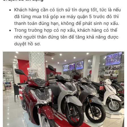
Kh
ách hàng c
ần c
ó l
ịch sử t
ín d
ụng tốt, tức l
à n
ếu
đ
ã t
ừng mua trả góp xe máy quận 5
tr
ư
ớc
đ
ó thì
thanh toán
đ
úng h
ạn, kh
ông
đ
ể ph
át sinh n
ợ xấu.
Trong tr
ư
ờng hợp c
ó n
ợ xấu, kh
ách hàng có th
ể
nhờ ng
ư
ời th
ân
đ
ứng t
ên
đ
ể t
ăng kh
ả n
ăng đư
ợc
duyệt hồ s
ơ.