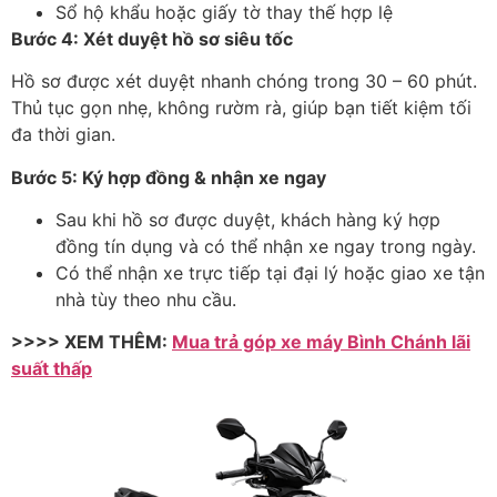
Sổ hộ khẩu hoặc giấy tờ thay thế hợp lệ
B
ư
ớc 4: X
ét duy
ệt hồ s
ơ si
êu t
ốc
Hồ s
ơ đư
ợc x
ét duy
ệt nhanh ch
óng trong 30
– 60 ph
út.
Th
ủ tục gọn nhẹ, kh
ông r
ư
ờm r
à, giúp b
ạn tiết kiệm tối
đa th
ời gian.
B
ư
ớc 5: K
ý h
ợp
đ
ồng & nhận xe ngay
Sau khi hồ s
ơ đư
ợc duyệt, kh
ách hàng ký h
ợp
đ
ồng t
ín d
ụng v
à có th
ể nhận xe ngay trong ng
ày.
Có th
ể nhận xe trực tiếp tại
đ
ại l
ý ho
ặc giao xe tận
nh
à tùy theo nhu c
ầu.
>>>> XEM THÊM:
Mua trả góp xe máy Bình Chánh lãi
suất thấp