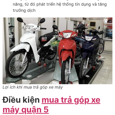
n
ăng, t
ừ
đ
ó phát tri
ển hệ thống t
ín d
ụng v
à t
ăng
trư
ởng dịch
Lợi ích khi mua trả góp xe máy
Điều kiện
mua trả góp xe
máy quận 5