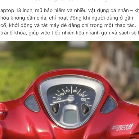
 laptop 13 inch, mũ bảo hiểm và nhiều vật dụng cá nhân – kh
óa không cần chìa, chỉ hoạt động khi người dùng ở gần – v
ổ, khởi động và tắt máy dễ dàng chỉ trong một thao tác.
rái ổ khóa, giúp việc tiếp nhiên liệu nhanh gọn và sạch sẽ 