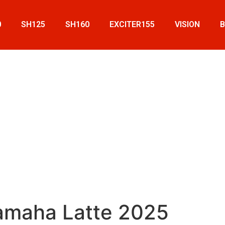
0
SH125
SH160
EXCITER155
VISION
Yamaha Latte 2025