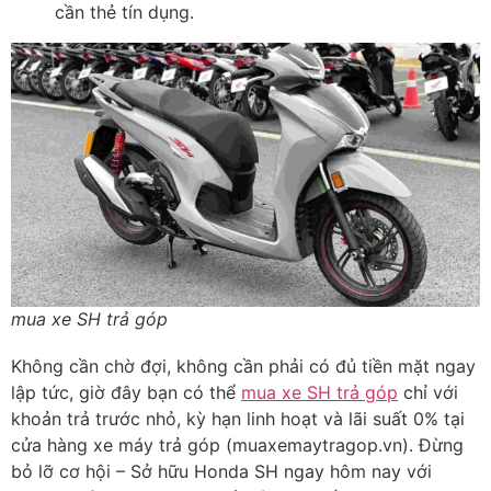
cần thẻ tín dụng.
mua xe SH trả góp
Không cần chờ đợi, không cần phải có đủ tiền mặt ngay
lập tức, giờ đây bạn có thể
mua xe SH trả góp
chỉ với
khoản trả trước nhỏ, kỳ hạn linh hoạt và lãi suất 0% tại
cửa hàng xe máy trả góp (muaxemaytragop.vn). Đừng
bỏ lỡ cơ hội – Sở hữu Honda SH ngay hôm nay với