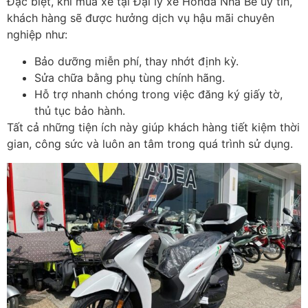
Đ
ặc biệt, khi mua xe tại Đại lý xe Honda Nhà Bè
uy tín,
khách hàng s
ẽ
đư
ợc h
ư
ởng dịch vụ hậu m
ãi chuyên
nghi
ệp nh
ư:
B
ảo d
ư
ỡng miễn ph
í, thay nh
ớt
đ
ịnh kỳ.
Sửa chữa bằng phụ t
ùng chính hãng.
H
ỗ trợ nhanh ch
óng trong vi
ệc
đăng k
ý gi
ấy tờ,
thủ tục bảo h
ành.
T
ất cả những tiện
ích này giúp khách hàng ti
ết kiệm thời
gian, c
ông s
ức v
à luôn an tâm trong quá trình s
ử dụng.