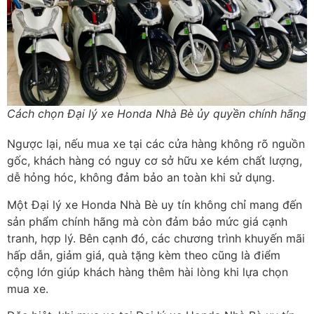
Cách chọn Đại lý xe Honda Nhà Bè ủy quyền chính hãng
Ng
ư
ợc lại, nếu mua xe tại c
ác c
ửa h
àng không rõ ngu
ồn
gốc, kh
ách hàng có nguy c
ơ s
ở hữu xe k
ém ch
ất l
ư
ợng,
dễ hỏng h
óc, không
đ
ảm bảo an to
àn khi s
ử dụng.
Một Đại lý xe Honda Nhà Bè
uy tín không ch
ỉ mang
đ
ến
sản phẩm ch
ính hãng mà còn
đ
ảm bảo mức gi
á c
ạnh
tranh, hợp l
ý. Bên c
ạnh
đ
ó, các ch
ương tr
ình khuy
ến m
ãi
h
ấp dẫn, giảm gi
á, quà t
ặng k
èm theo c
ũng l
à
đi
ểm
cộng lớn gi
úp khách hàng thêm hài lòng khi l
ựa chọn
mua xe.