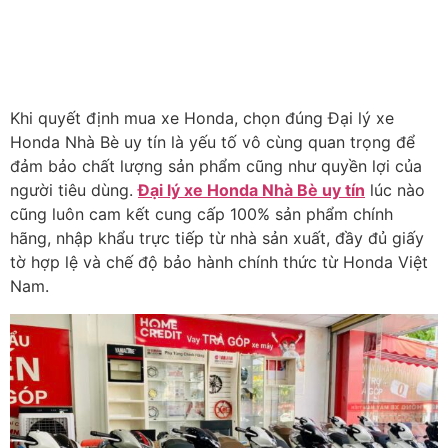
Khi quy
ết
đ
ịnh mua xe Honda
,
chọn
đ
úng Đại lý xe
Honda Nhà Bè
uy tín là y
ếu tố v
ô cùng quan tr
ọng
đ
ể
đ
ảm bảo chất l
ư
ợng sản phẩm c
ũng như quy
ền lợi của
ng
ư
ời ti
êu dùng.
Đại lý xe Honda Nhà Bè
uy tín
lúc nào
cũng luôn cam k
ết cung cấp 100% sản phẩm ch
ính
hãng, nh
ập khẩu trực tiếp từ nh
à s
ản xuất,
đ
ầy
đ
ủ giấy
tờ hợp lệ v
à ch
ế
đ
ộ bảo h
ành chính th
ức từ Honda Việt
Nam.