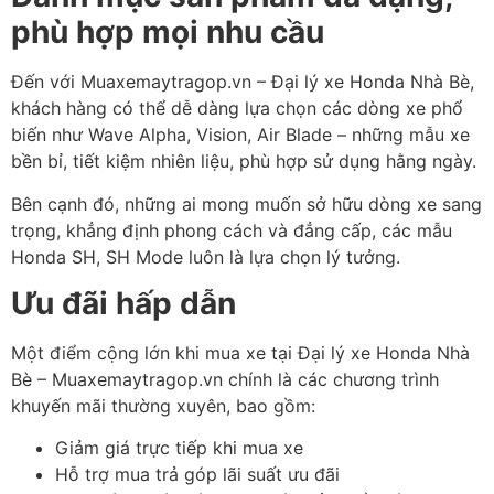
ph
ù h
ợp mọi nhu cầu
Đ
ến với Muaxemaytragop.vn
– Đại lý xe Honda Nhà Bè
,
khách hàng có th
ể dễ d
àng l
ựa chọn c
ác dòng xe ph
ổ
biến nh
ư Wave Alpha, Vision, Air Blade
– nh
ững mẫu xe
bền bỉ, tiết kiệm nhi
ên li
ệu, ph
ù h
ợp sử dụng hằng ng
ày.
Bên c
ạnh
đ
ó, nh
ững ai mong muốn sở hữu d
òng xe sang
tr
ọng, khẳng
đ
ịnh phong c
ách và
đ
ẳng cấp, c
ác m
ẫu
Honda SH, SH Mode lu
ôn là l
ựa chọn l
ý t
ư
ởng.
Ưu đ
ãi h
ấp dẫn
Một
đi
ểm cộng lớn khi mua xe tại Đại lý xe Honda Nhà
Bè
– M
uaxemaytragop.vn
chính là các ch
ương tr
ình
khuy
ến m
ãi th
ư
ờng xuy
ên, bao g
ồm:
Giảm gi
á tr
ực tiếp khi mua xe
Hỗ trợ mua trả g
óp lãi su
ất
ưu đ
ãi