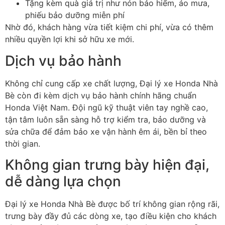
T
ặng k
èm quà giá tr
ị nh
ư n
ón b
ảo hiểm,
áo m
ưa,
phi
ếu bảo d
ư
ỡng miễn ph
í
Nh
ờ
đ
ó, khách hàng v
ừa tiết kiệm chi ph
í, v
ừa c
ó thêm
nhi
ều quyền lợi khi sở hữu xe mới.
Dịch vụ bảo h
ành
Không ch
ỉ cung cấp xe chất l
ư
ợng, Đại lý xe Honda Nhà
Bè
còn
đi k
èm d
ịch vụ bảo h
ành chính hãng chu
ẩn
Honda Việt Nam.
Đ
ội ng
ũ k
ỹ thuật vi
ên tay ngh
ề cao,
tận t
âm luôn s
ẵn s
àng h
ỗ trợ kiểm tra, bảo d
ư
ỡng v
à
s
ửa chữa
đ
ể
đ
ảm bảo xe vận h
ành êm ái, b
ền bỉ theo
thời gian.
Kh
ông gian tr
ưng b
ày hi
ện
đ
ại,
dễ d
àng l
ựa chọn
Đại lý xe Honda Nhà Bè đư
ợc bố tr
í không gian r
ộng r
ãi,
tr
ưng b
ày
đ
ầy
đ
ủ c
ác dòng xe, t
ạo
đi
ều kiện cho kh
ách