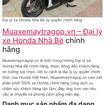
Đại lý xe Honda Nhà Bè ủy quyền chính hãng
Muaxemaytragop.vn – Đại lý
xe Honda Nhà Bè
chính
hãng
Muaxemaytragop.vn là m
ột trong những Đại lý xe
Honda Nhà Bè
chính hãng,
đư
ợc
đ
ông
đ
ảo kh
ách hàng
tin t
ư
ởng lựa chọn. Với t
ư c
ách là
đ
ại l
ý
ủy quyền ch
ính
th
ức của Honda Việt Nam,
M
uaxemaytragop.vn
cam k
ết
ph
ân ph
ối 100% xe Honda ch
ính hãng cùng d
ịch vụ
ch
ăm s
óc khách hàng t
ận t
âm,
đ
áp
ứng trọn vẹn nhu
cầu di chuyển v
à phong cách s
ống hiện
đ
ại.
Danh mục sản phẩm
đa d
ạng,