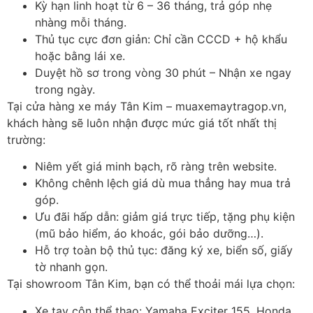
Kỳ hạn linh hoạt từ 6 – 36 tháng, trả góp nhẹ
nhàng mỗi tháng.
Thủ tục cực đơn giản: Chỉ cần CCCD + hộ khẩu
hoặc bằng lái xe.
Duyệt hồ sơ trong vòng 30 phút – Nhận xe ngay
trong ngày.
Tại cửa hàng xe máy Tân Kim – muaxemaytragop.vn,
khách hàng sẽ luôn nhận được mức giá tốt nhất thị
trường:
Niêm yết giá minh bạch, rõ ràng trên website.
Không chênh lệch giá dù mua thẳng hay mua trả
góp.
Ưu đãi hấp dẫn: giảm giá trực tiếp, tặng phụ kiện
(mũ bảo hiểm, áo khoác, gói bảo dưỡng…).
Hỗ trợ toàn bộ thủ tục: đăng ký xe, biển số, giấy
tờ nhanh gọn.
Tại showroom Tân Kim, bạn có thể thoải mái lựa chọn:
Xe tay côn thể thao: Yamaha Exciter 155, Honda