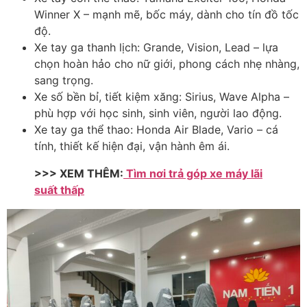
Winner X – mạnh mẽ, bốc máy, dành cho tín đồ tốc
độ.
Xe tay ga thanh lịch: Grande, Vision, Lead – lựa
chọn hoàn hảo cho nữ giới, phong cách nhẹ nhàng,
sang trọng.
Xe số bền bỉ, tiết kiệm xăng: Sirius, Wave Alpha –
phù hợp với học sinh, sinh viên, người lao động.
Xe tay ga thể thao: Honda Air Blade, Vario – cá
tính, thiết kế hiện đại, vận hành êm ái.
>>> XEM THÊM:
Tìm nơi trả góp xe máy lãi
suất thấp