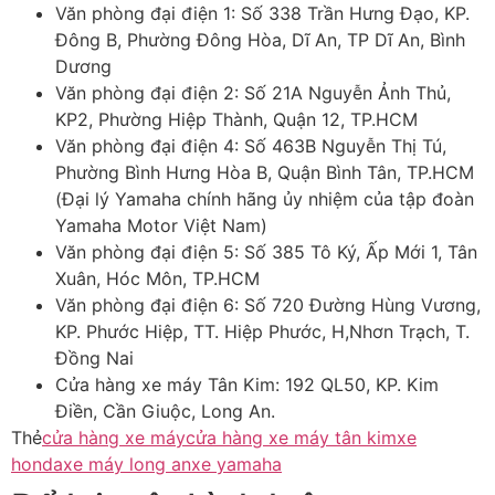
Văn phòng đại điện 1: Số 338 Trần Hưng Đạo, KP.
Đông B, Phường Đông Hòa, Dĩ An, TP Dĩ An, Bình
Dương
Văn phòng đại điện 2: Số 21A Nguyễn Ảnh Thủ,
KP2, Phường Hiệp Thành, Quận 12, TP.HCM
Văn phòng đại điện 4: Số 463B Nguyễn Thị Tú,
Phường Bình Hưng Hòa B, Quận Bình Tân, TP.HCM
(Đại lý Yamaha chính hãng ủy nhiệm của tập đoàn
Yamaha Motor Việt Nam)
Văn phòng đại điện 5: Số 385 Tô Ký, Ấp Mới 1, Tân
Xuân, Hóc Môn, TP.HCM
Văn phòng đại điện 6: Số 720 Đường Hùng Vương,
KP. Phước Hiệp, TT. Hiệp Phước, H,Nhơn Trạch, T.
Đồng Nai
Cửa hàng xe máy Tân Kim: 192 QL50, KP. Kim
Điền, Cần Giuộc, Long An.
Thẻ
cửa hàng xe máy
cửa hàng xe máy tân kim
xe
honda
xe máy long an
xe yamaha