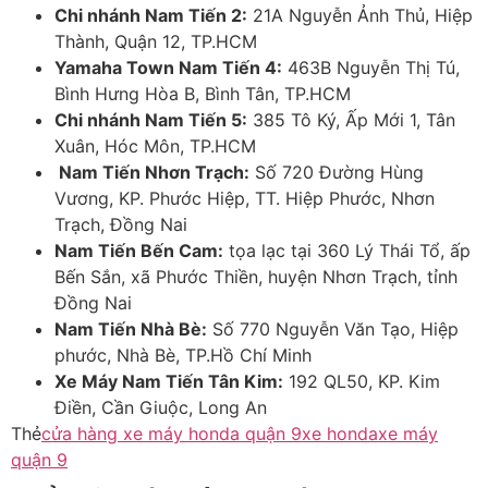
Chi nhánh Nam Tiến 2:
21A Nguyễn Ảnh Thủ, Hiệp
Thành, Quận 12, TP.HCM
Yamaha Town Nam Tiến 4:
463B Nguyễn Thị Tú,
Bình Hưng Hòa B, Bình Tân, TP.HCM
Chi nhánh Nam Tiến 5:
385 Tô Ký, Ấp Mới 1, Tân
Xuân, Hóc Môn, TP.HCM
Nam Tiến Nhơn Trạch
:
Số 720 Đường Hùng
Vương, KP. Phước Hiệp, TT. Hiệp Phước, Nhơn
Trạch, Đồng Nai
Nam Tiến Bến Cam:
tọa lạc tại 360 Lý Thái Tổ, ấp
Bến Sắn, xã Phước Thiền, huyện Nhơn Trạch, tỉnh
Đồng Nai
Nam Tiến Nhà Bè:
Số 770 Nguyễn Văn Tạo, Hiệp
phước, Nhà Bè, TP.Hồ Chí Minh
Xe Máy Nam Tiến Tân Kim:
192 QL50, KP. Kim
Điền, Cần Giuộc, Long An
Thẻ
cửa hàng xe máy honda quận 9
xe honda
xe máy
quận 9