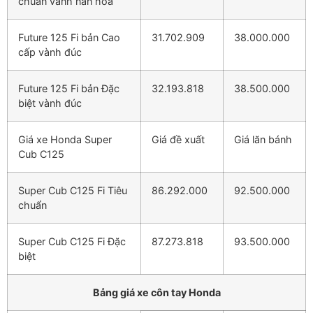
chuẩn vành nan hoa
Future 125 Fi bản Cao
31.702.909
38.000.000
cấp vành đúc
Future 125 Fi bản Đặc
32.193.818
38.500.000
biệt vành đúc
Giá xe Honda Super
Giá đề xuất
Giá lăn bánh
Cub C125
Super Cub C125 Fi Tiêu
86.292.000
92.500.000
chuẩn
Super Cub C125 Fi Đặc
87.273.818
93.500.000
biệt
Bảng giá xe côn tay Honda