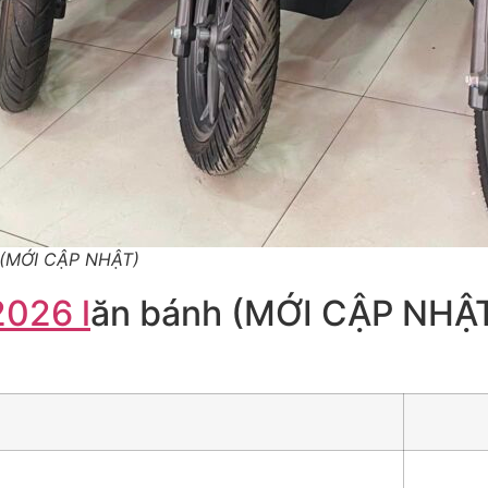
ý (MỚI CẬP NHẬT)
2026 l
ăn bánh (MỚI CẬP NHẬ