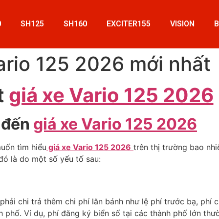
0
SH125
SH160
EXCITER155
VISION
ario 125 2026 mới nhất
t
giá xe Vario 125 2026
 đến
giá xe Vario 125 2026
muốn tìm hiểu
giá xe Vario 125 2026
trên thị trường bao nh
đó là do một số yếu tố sau:
phải chi trả thêm chi phí lăn bánh như lệ phí trước bạ, ph
h phố. Ví dụ, phí đăng ký biển số tại các thành phố lớn thư