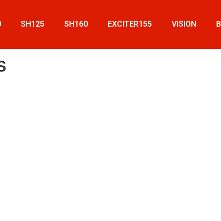
0
SH125
SH160
EXCITER155
VISION
s