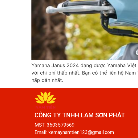
Yamaha Janus 2024 đang được Yamaha Việt Na
với chi phí thấp nhất. Bạn có thể liên hệ Na
hấp dẫn nhất.
CÔNG TY TNHH LAM SƠN PHÁT​
MST: 3603579569
Email: xemaynamtien123@gmail.com