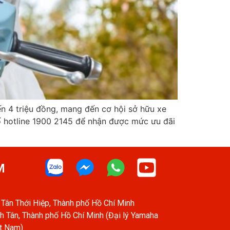
 4 triệu đồng, mang đến cơ hội sở hữu xe
số hotline 1900 2145 để nhận được mức ưu đãi
M
Tân Thới Hiệp, Thành phố Hồ Chí Minh
h Tân, Thành phố Hồ Chí Minh (Đại lý Yamaha
ệt Nam)