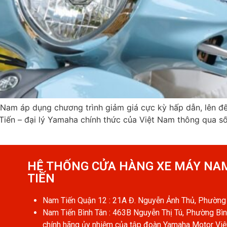
m áp dụng chương trình giảm giá cực kỳ hấp dẫn, lên đến
m Tiến – đại lý Yamaha chính thức của Việt Nam thông qua 
HỆ THỐNG CỬA HÀNG XE MÁY NA
TIẾN​
Nam Tiến Quận 12 : 21A Đ. Nguyễn Ảnh Thủ, Phường 
Nam Tiến Bình Tân : 463B Nguyễn Thị Tú, Phường Bìn
chính hãng ủy nhiệm của tập đoàn Yamaha Motor Vi