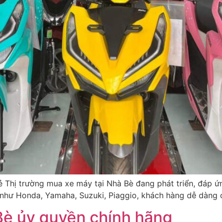
ẻ Thị trường mua xe máy tại Nhà Bè đang phát triển, đáp ứ
n như Honda, Yamaha, Suzuki, Piaggio, khách hàng dễ dàng
Bè ủy quyền chính hãng