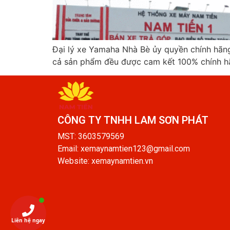
Đại lý xe Yamaha Nhà Bè ủy quyền chính hãn
cả sản phẩm đều được cam kết 100% chính hã
CÔNG TY TNHH LAM SƠN PHÁT​
MST: 3603579569
Email: xemaynamtien123@gmail.com
Website: xemaynamtien.vn