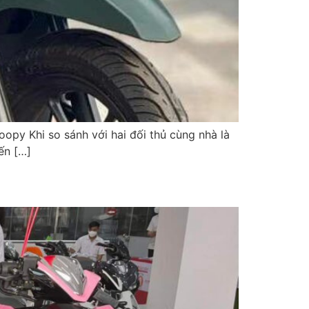
opy Khi so sánh với hai đối thủ cùng nhà là
ến […]