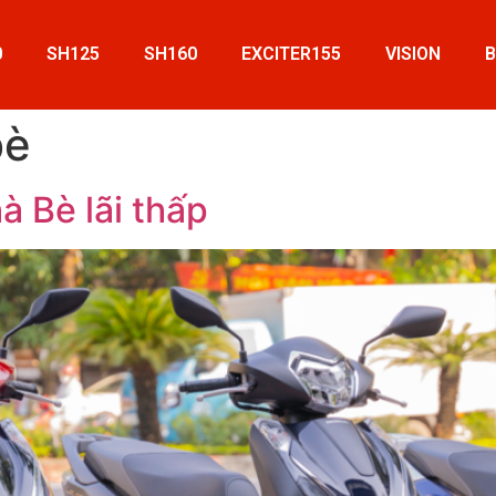
0
SH125
SH160
EXCITER155
VISION
bè
 Bè lãi thấp