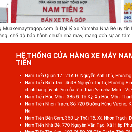
g Muaxemaytragop.com là Đại lý xe Yamaha Nhà Bè uy tín 
ng, chế độ bảo hành chuẩn nhà máy, mang đến sự an tâm t
HỆ THỐNG CỬA HÀNG XE MÁY NA
TIẾN​
Nam Tiến Quận 12 : 21A Đ. Nguyễn Ảnh Thủ, Phường 
Nam Tiến Bình Tân : 463B Nguyễn Thị Tú, Phường Bìn
chính hãng ủy nhiệm của tập đoàn Yamaha Motor Vi
Nam Tiến Hóc Môn : 385 Đ. Tô Ký, Xã Hóc Môn, Thàn
Nam Tiến Nhơn Trạch: Số 720 Đường Hùng Vương, KP
Nai
Nam Tiến Bến Cam: 360 Lý Thái Tổ, Xã Nhơn Trạch, 
Nam Tiến Nhà Bè: 770 Nguyễn Văn Tạo, Xã Hiệp Phư