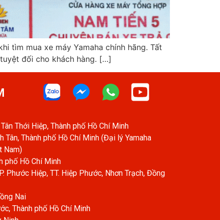
khi tìm mua xe máy Yamaha chính hãng. Tất
uyệt đối cho khách hàng. […]
M
Tân Thới Hiệp, Thành phố Hồ Chí Minh
h Tân, Thành phố Hồ Chí Minh (Đại lý Yamaha
ệt Nam)
h phố Hồ Chí Minh
. Phước Hiệp, TT. Hiệp Phước, Nhơn Trạch, Đồng
Đồng Nai
ớc, Thành phố Hồ Chí Minh