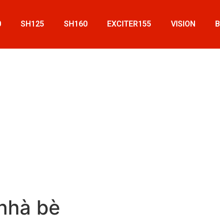
0
SH125
SH160
EXCITER155
VISION
nhà bè