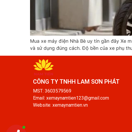
Mua xe máy điện Nhà Bè uy tín gần đây Xe má
và sử dụng đúng cách. Độ bền của xe phụ thu
CÔNG TY TNHH LAM SƠN PHÁT​
MST: 3603579569
Email: xemaynamtien123@gmail.com
Website: xemaynamtien.vn