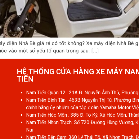
y điện Nhà Bè giá rẻ có tốt không? Xe máy điện Nhà Bè gi
ộc vào một số yếu tố quan trọng sau: […]
HỆ THỐNG CỬA HÀNG XE MÁY NA
TIẾN​
Nam Tiến Quận 12 : 21A Đ. Nguyễn Ảnh Thủ, Phường 
Nam Tiến Bình Tân : 463B Nguyễn Thị Tú, Phường Bìn
chính hãng ủy nhiệm của tập đoàn Yamaha Motor Vi
Nam Tiến Hóc Môn : 385 Đ. Tô Ký, Xã Hóc Môn, Thàn
Nam Tiến Nhơn Trạch: Số 720 Đường Hùng Vương, KP
Nai
Nam Tiến Bến Cam: 360 Lý Thái Tổ, Xã Nhơn Trạch, 