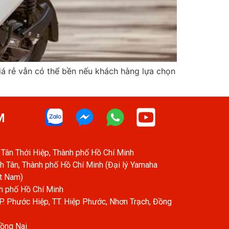
á rẻ vẫn có thể bền nếu khách hàng lựa chọn
M
Tân Thới Hiệp, Thành phố Hồ Chí Minh
h Tân, Thành phố Hồ Chí Minh (Đại lý Yamaha
ệt Nam)
h phố Hồ Chí Minh
. Phước Hiệp, TT. Hiệp Phước, Nhơn Trạch, Đồng
Đồng Nai