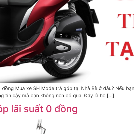
 0 đồng Mua xe SH Mode trả góp tại Nhà Bè ở đâu? Nếu bạ
ng tin cậy mà bạn không nên bỏ qua. Đây là hệ […]
p lãi suất 0 đồng