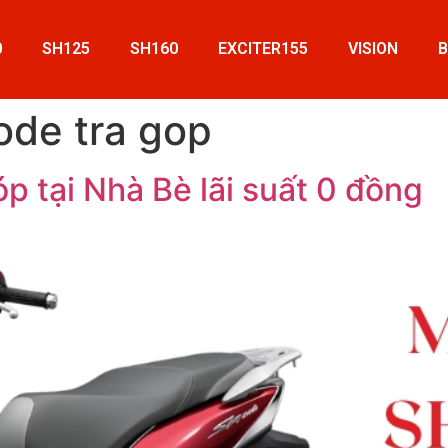
0
SH125
SH160
EXCITER155
VISION
ode tra gop
 tại Nhà Bè lãi suất 0 đồng