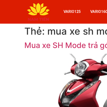
VARIO125
VARIO16
Thẻ:
mua xe sh m
Mua xe SH Mode trả góp