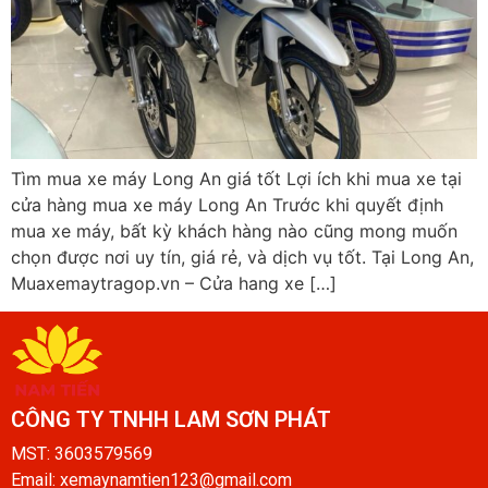
Tìm mua xe máy Long An giá tốt Lợi ích khi mua xe tại
cửa hàng mua xe máy Long An Trước khi quyết định
mua xe máy, bất kỳ khách hàng nào cũng mong muốn
chọn được nơi uy tín, giá rẻ, và dịch vụ tốt. Tại Long An,
Muaxemaytragop.vn – Cửa hang xe […]
CÔNG TY TNHH LAM SƠN PHÁT​
MST: 3603579569
Email: xemaynamtien123@gmail.com