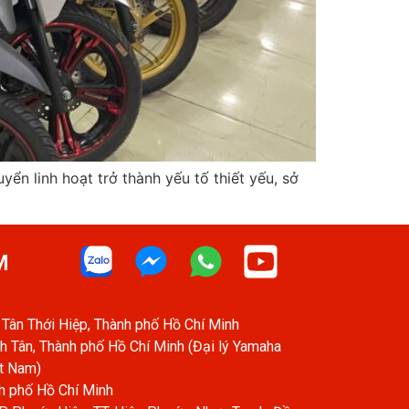
ển linh hoạt trở thành yếu tố thiết yếu, sở
M
Tân Thới Hiệp, Thành phố Hồ Chí Minh
h Tân, Thành phố Hồ Chí Minh (Đại lý Yamaha
ệt Nam)
h phố Hồ Chí Minh