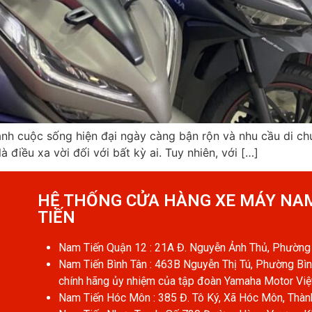
ảnh cuộc sống hiện đại ngày càng bận rộn và nhu cầu di chuy
điều xa vời đối với bất kỳ ai. Tuy nhiên, với […]
HỆ THỐNG CỬA HÀNG XE MÁY NA
TIẾN​
Nam Tiến Quận 12 : 21A Đ. Nguyễn Ảnh Thủ, Phường 
Nam Tiến Bình Tân : 463B Nguyễn Thị Tú, Phường Bìn
chính hãng ủy nhiệm của tập đoàn Yamaha Motor Vi
Nam Tiến Hóc Môn : 385 Đ. Tô Ký, Xã Hóc Môn, Thàn