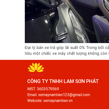
Đại lý bán xe trả góp lãi suất 0% Trong bối c
hữu một chiếc xe máy chất lượng không còn là 
CÔNG TY TNHH LAM SƠN PHÁT​
MST: 3603579569
Email: xemaynamtien123@gmail.com
Website: xemaynamtien.vn