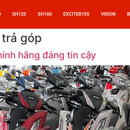
0
SH125
SH160
EXCITER155
VISION
 trả góp
chính hãng đáng tin cậy